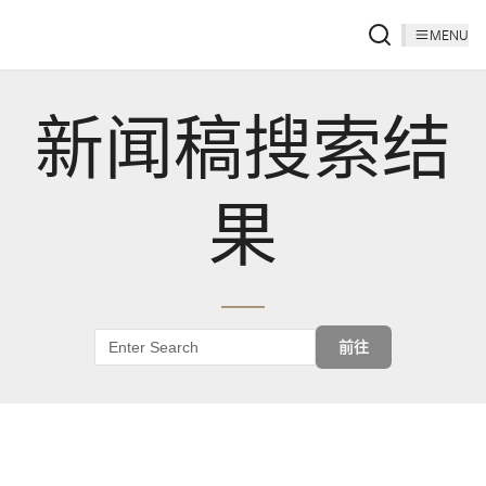
MENU
新闻稿搜索结
果
前往