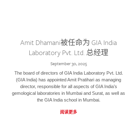
Amit Dhamani被任命为 GIA India
Laboratory Pvt. Ltd. 总经理
September 30, 2025
The board of directors of GIA India Laboratory Pvt. Ltd.
(GIA India) has appointed Amit Pratihari as managing
director, responsible for all aspects of GIA India’s
gemological laboratories in Mumbai and Surat, as well as
the GIA India school in Mumbai.
阅读更多