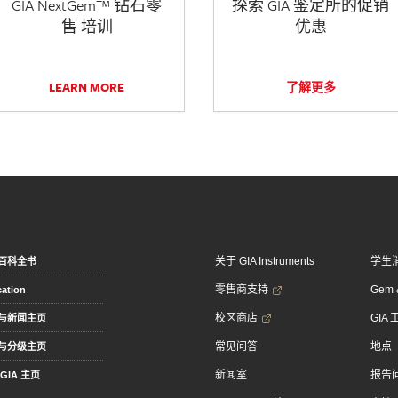
GIA NextGem™ 钻石零
探索 GIA 鉴定所的促销
售 培训
优惠
LEARN MORE
了解更多
关于 GIA Instruments
学生
百科全书
零售商支持
Gem &
ation
校区商店
GIA
与新闻主页
常见问答
地点
与分级主页
新闻室
报告
GIA 主页