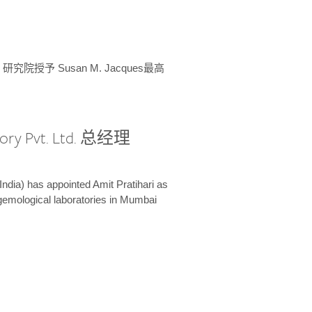
授予 Susan M. Jacques最高
ory Pvt. Ltd. 总经理
India) has appointed Amit Pratihari as
 gemological laboratories in Mumbai