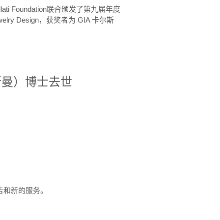
ellati Foundation联合颁发了第九届年度
 in Jewelry Design，获奖者为 GIA 卡尔斯
治·罗斯曼）博士去世
定报告和新的服务。