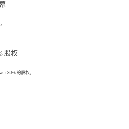
开幕
生。
% 股权
cr 30% 的股权。