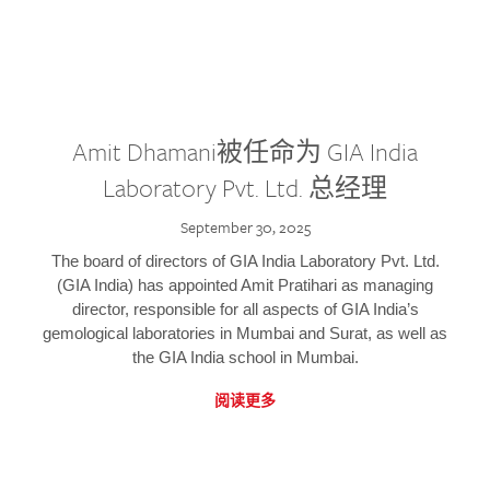
Amit Dhamani被任命为 GIA India
Laboratory Pvt. Ltd. 总经理
September 30, 2025
The board of directors of GIA India Laboratory Pvt. Ltd.
(GIA India) has appointed Amit Pratihari as managing
director, responsible for all aspects of GIA India’s
gemological laboratories in Mumbai and Surat, as well as
the GIA India school in Mumbai.
阅读更多