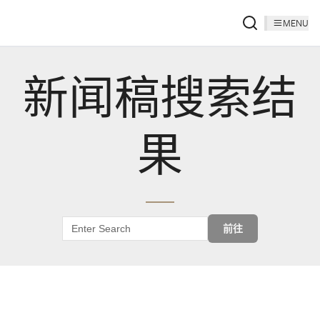
MENU
新闻稿搜索结
果
前往