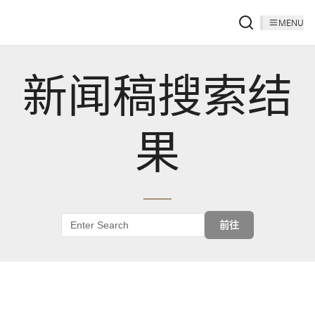
MENU
新闻稿搜索结
果
前往