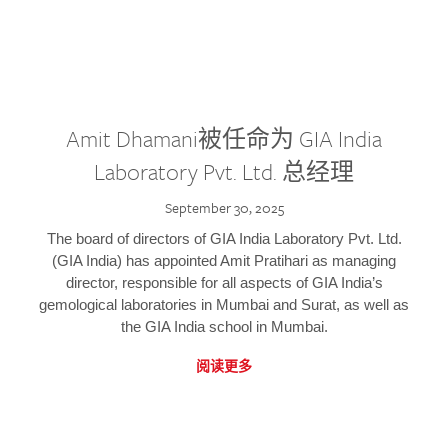
Amit Dhamani被任命为 GIA India
Laboratory Pvt. Ltd. 总经理
September 30, 2025
The board of directors of GIA India Laboratory Pvt. Ltd.
(GIA India) has appointed Amit Pratihari as managing
director, responsible for all aspects of GIA India’s
gemological laboratories in Mumbai and Surat, as well as
the GIA India school in Mumbai.
阅读更多