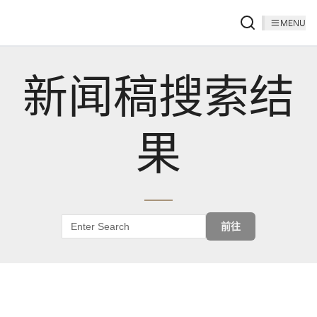
MENU
新闻稿搜索结
果
前往