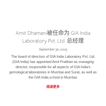
Amit Dhamani被任命为 GIA India
Laboratory Pvt. Ltd. 总经理
September 30, 2025
The board of directors of GIA India Laboratory Pvt. Ltd.
(GIA India) has appointed Amit Pratihari as managing
director, responsible for all aspects of GIA India’s
gemological laboratories in Mumbai and Surat, as well as
the GIA India school in Mumbai.
阅读更多