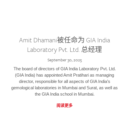
Amit Dhamani被任命为 GIA India
Laboratory Pvt. Ltd. 总经理
September 30, 2025
The board of directors of GIA India Laboratory Pvt. Ltd.
(GIA India) has appointed Amit Pratihari as managing
director, responsible for all aspects of GIA India’s
gemological laboratories in Mumbai and Surat, as well as
the GIA India school in Mumbai.
阅读更多