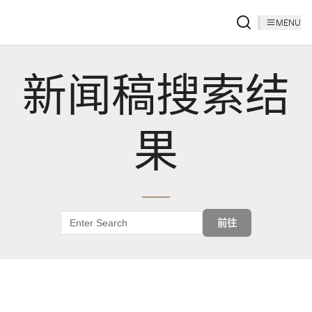
MENU
新闻稿搜索结
果
前往