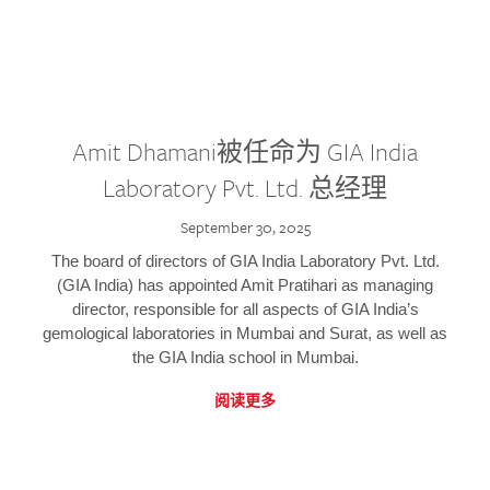
Amit Dhamani被任命为 GIA India
Laboratory Pvt. Ltd. 总经理
September 30, 2025
The board of directors of GIA India Laboratory Pvt. Ltd.
(GIA India) has appointed Amit Pratihari as managing
director, responsible for all aspects of GIA India’s
gemological laboratories in Mumbai and Surat, as well as
the GIA India school in Mumbai.
阅读更多