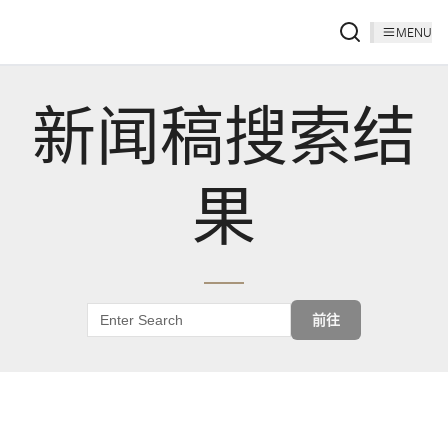
MENU
新闻稿搜索结
果
前往