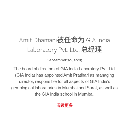
Amit Dhamani被任命为 GIA India
Laboratory Pvt. Ltd. 总经理
September 30, 2025
The board of directors of GIA India Laboratory Pvt. Ltd.
(GIA India) has appointed Amit Pratihari as managing
director, responsible for all aspects of GIA India’s
gemological laboratories in Mumbai and Surat, as well as
the GIA India school in Mumbai.
阅读更多