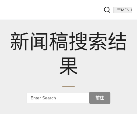
MENU
新闻稿搜索结
果
前往