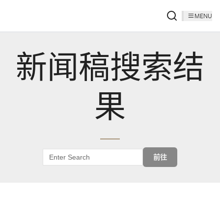
MENU
新闻稿搜索结
果
前往