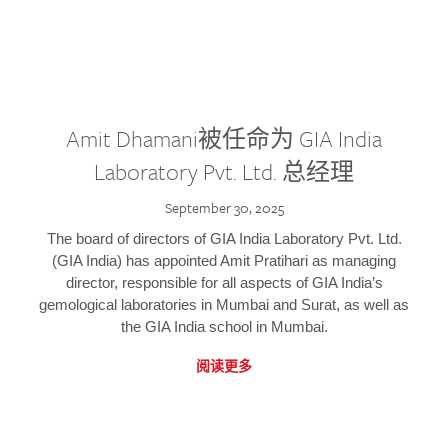
Amit Dhamani被任命为 GIA India
Laboratory Pvt. Ltd. 总经理
September 30, 2025
The board of directors of GIA India Laboratory Pvt. Ltd.
(GIA India) has appointed Amit Pratihari as managing
director, responsible for all aspects of GIA India’s
gemological laboratories in Mumbai and Surat, as well as
the GIA India school in Mumbai.
阅读更多