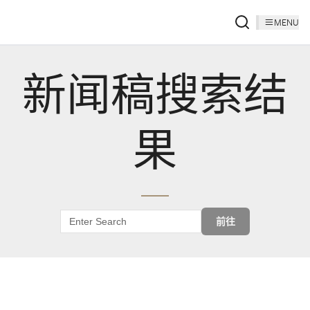
MENU
新闻稿搜索结
果
前往