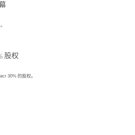
开幕
生。
% 股权
cr 30% 的股权。