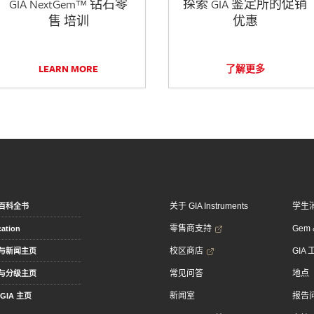
GIA NextGem™ 钻石零
探索 GIA 鉴定所的促销
售 培训
优惠
LEARN MORE
了解更多
关于 GIA Instruments
学生
百科全书
零售商支持
Gem &
ation
校区商店
GIA
与新闻主页
常见问答
地点
与分级主页
新闻室
报告
GIA 主页