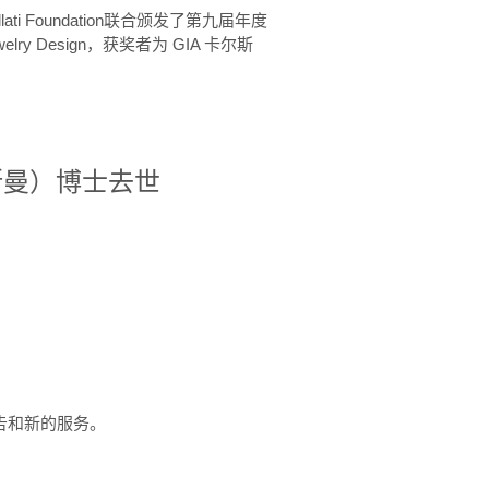
ellati Foundation联合颁发了第九届年度
 in Jewelry Design，获奖者为 GIA 卡尔斯
治·罗斯曼）博士去世
定报告和新的服务。