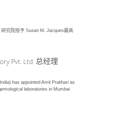
授予 Susan M. Jacques最高
ory Pvt. Ltd. 总经理
India) has appointed Amit Pratihari as
 gemological laboratories in Mumbai