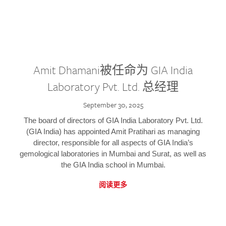
Amit Dhamani被任命为 GIA India
Laboratory Pvt. Ltd. 总经理
September 30, 2025
The board of directors of GIA India Laboratory Pvt. Ltd.
(GIA India) has appointed Amit Pratihari as managing
director, responsible for all aspects of GIA India’s
gemological laboratories in Mumbai and Surat, as well as
the GIA India school in Mumbai.
阅读更多