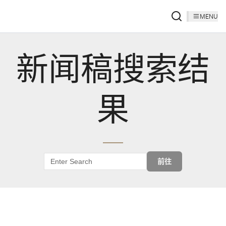
MENU
新闻稿搜索结
果
前往