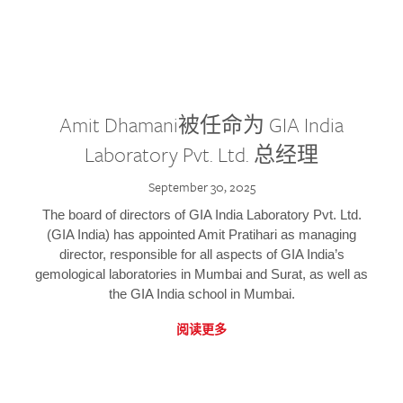
Amit Dhamani被任命为 GIA India
Laboratory Pvt. Ltd. 总经理
September 30, 2025
The board of directors of GIA India Laboratory Pvt. Ltd.
(GIA India) has appointed Amit Pratihari as managing
director, responsible for all aspects of GIA India’s
gemological laboratories in Mumbai and Surat, as well as
the GIA India school in Mumbai.
阅读更多