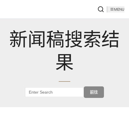
MENU
新闻稿搜索结
果
前往