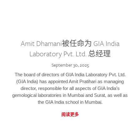
Amit Dhamani被任命为 GIA India
Laboratory Pvt. Ltd. 总经理
September 30, 2025
The board of directors of GIA India Laboratory Pvt. Ltd.
(GIA India) has appointed Amit Pratihari as managing
director, responsible for all aspects of GIA India’s
gemological laboratories in Mumbai and Surat, as well as
the GIA India school in Mumbai.
阅读更多