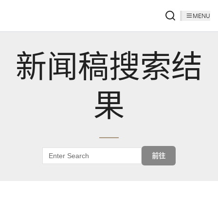
MENU
新闻稿搜索结
果
前往