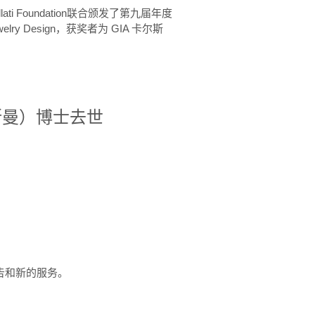
ellati Foundation联合颁发了第九届年度
 in Jewelry Design，获奖者为 GIA 卡尔斯
治·罗斯曼）博士去世
定报告和新的服务。