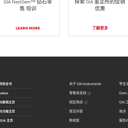
GIA NextGem™ 钻石零
探索 GIA 鉴定所的促销
售 培训
优惠
LEARN MORE
了解更多
关于 GIA Instruments
学生
百科全书
零售商支持
Gem &
ation
校区商店
GIA
与新闻主页
常见问答
地点
与分级主页
新闻室
报告
GIA 主页