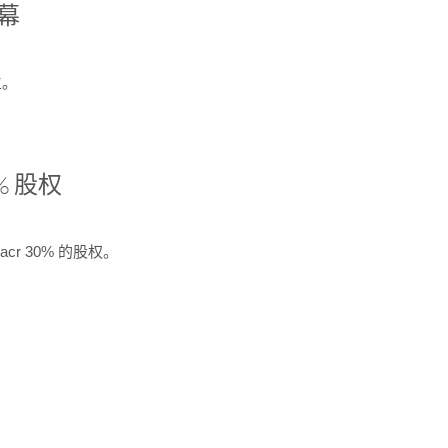
开幕
生。
% 股权
cr 30% 的股权。