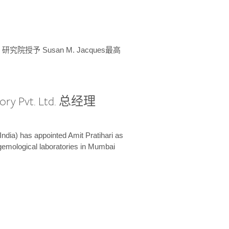
授予 Susan M. Jacques最高
ory Pvt. Ltd. 总经理
India) has appointed Amit Pratihari as
 gemological laboratories in Mumbai