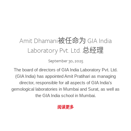
Amit Dhamani被任命为 GIA India
Laboratory Pvt. Ltd. 总经理
September 30, 2025
The board of directors of GIA India Laboratory Pvt. Ltd.
(GIA India) has appointed Amit Pratihari as managing
director, responsible for all aspects of GIA India’s
gemological laboratories in Mumbai and Surat, as well as
the GIA India school in Mumbai.
阅读更多