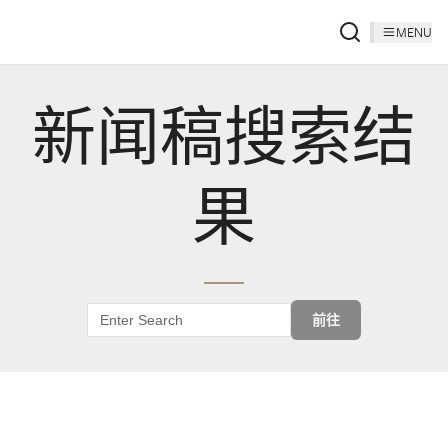
MENU
新闻稿搜索结
果
前往