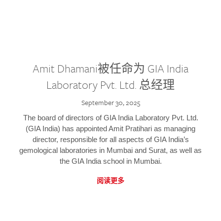
Amit Dhamani被任命为 GIA India
Laboratory Pvt. Ltd. 总经理
September 30, 2025
The board of directors of GIA India Laboratory Pvt. Ltd.
(GIA India) has appointed Amit Pratihari as managing
director, responsible for all aspects of GIA India’s
gemological laboratories in Mumbai and Surat, as well as
the GIA India school in Mumbai.
阅读更多