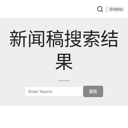
MENU
新闻稿搜索结
果
前往