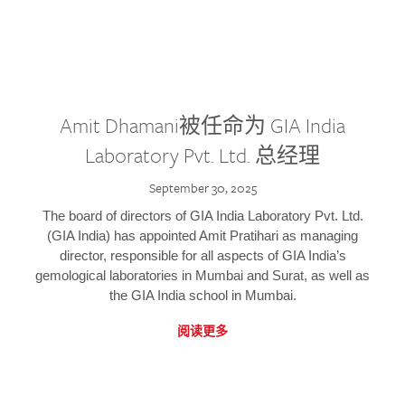
Amit Dhamani被任命为 GIA India
Laboratory Pvt. Ltd. 总经理
September 30, 2025
The board of directors of GIA India Laboratory Pvt. Ltd.
(GIA India) has appointed Amit Pratihari as managing
director, responsible for all aspects of GIA India’s
gemological laboratories in Mumbai and Surat, as well as
the GIA India school in Mumbai.
阅读更多