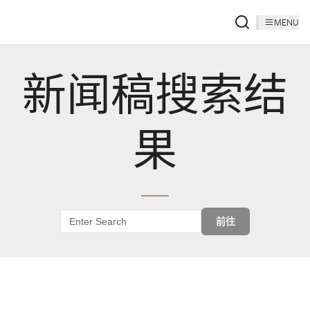
MENU
新闻稿搜索结
果
前往