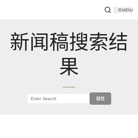
MENU
新闻稿搜索结
果
前往