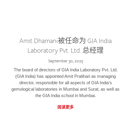
Amit Dhamani被任命为 GIA India
Laboratory Pvt. Ltd. 总经理
September 30, 2025
The board of directors of GIA India Laboratory Pvt. Ltd.
(GIA India) has appointed Amit Pratihari as managing
director, responsible for all aspects of GIA India’s
gemological laboratories in Mumbai and Surat, as well as
the GIA India school in Mumbai.
阅读更多