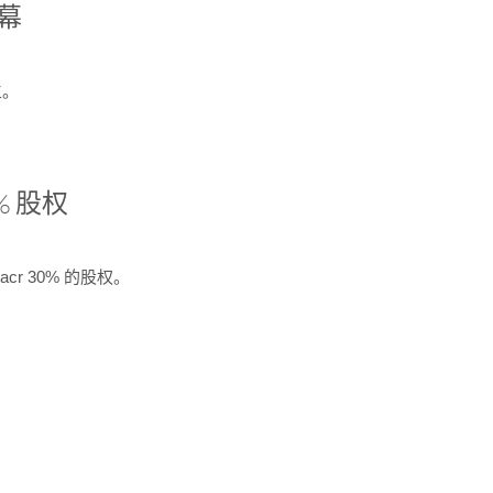
开幕
生。
% 股权
cr 30% 的股权。