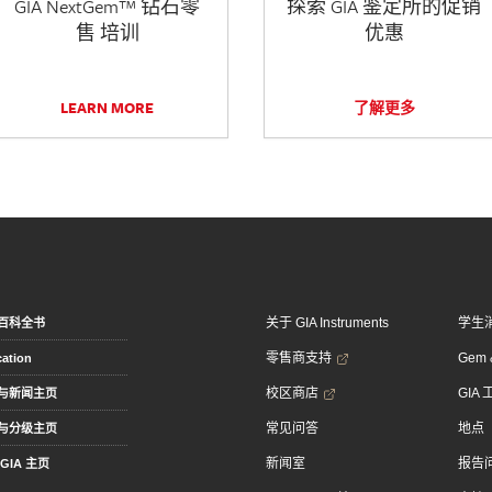
GIA NextGem™ 钻石零
探索 GIA 鉴定所的促销
售 培训
优惠
LEARN MORE
了解更多
关于 GIA Instruments
学生
百科全书
零售商支持
Gem &
ation
校区商店
GIA
与新闻主页
常见问答
地点
与分级主页
新闻室
报告
GIA 主页