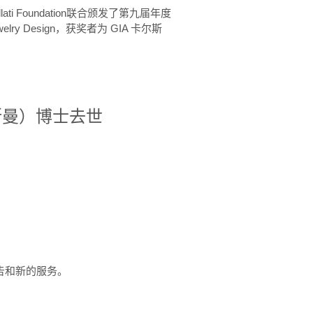
ellati Foundation联合颁发了第九届年度
 in Jewelry Design，获奖者为 GIA 卡尔斯
治·罗斯曼）博士去世
定报告和新的服务。