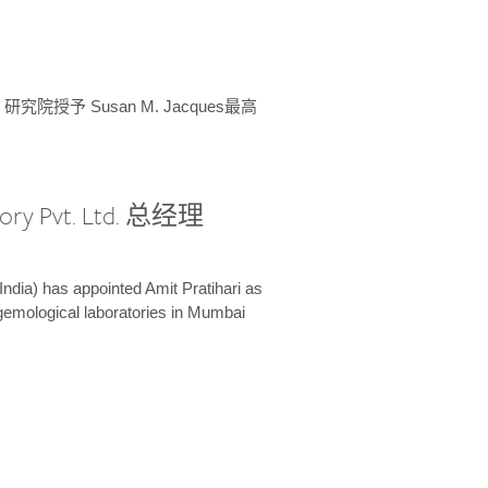
授予 Susan M. Jacques最高
ory Pvt. Ltd. 总经理
India) has appointed Amit Pratihari as
 gemological laboratories in Mumbai