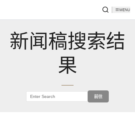
MENU
新闻稿搜索结
果
前往