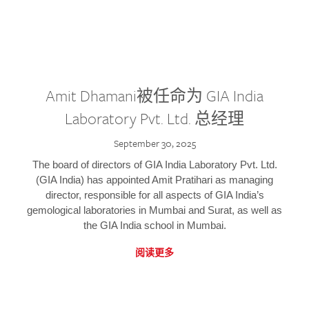
Amit Dhamani被任命为 GIA India
Laboratory Pvt. Ltd. 总经理
September 30, 2025
The board of directors of GIA India Laboratory Pvt. Ltd.
(GIA India) has appointed Amit Pratihari as managing
director, responsible for all aspects of GIA India’s
gemological laboratories in Mumbai and Surat, as well as
the GIA India school in Mumbai.
阅读更多