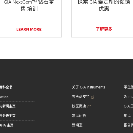
GIA NextGem™ 钻石零
探索 GIA 鉴定所的促销
售 培训
优惠
LEARN MORE
了解更多
关于 GIA Instruments
学生
百科全书
零售商支持
Gem &
ation
校区商店
GIA
与新闻主页
常见问答
地点
与分级主页
新闻室
报告
GIA 主页