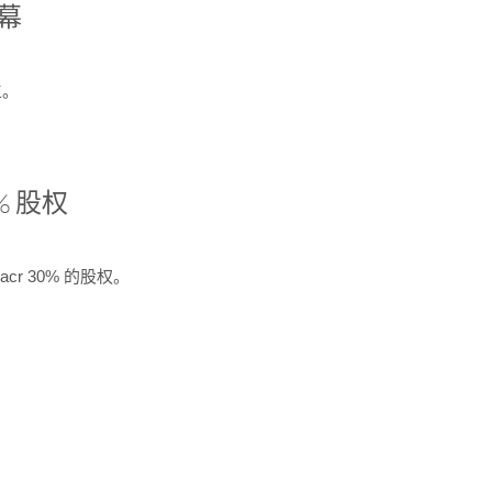
开幕
生。
% 股权
cr 30% 的股权。