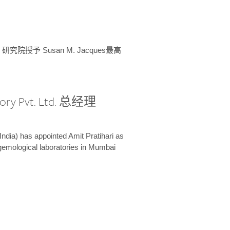
授予 Susan M. Jacques最高
ory Pvt. Ltd. 总经理
India) has appointed Amit Pratihari as
 gemological laboratories in Mumbai