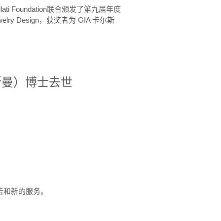
ellati Foundation联合颁发了第九届年度
 in Jewelry Design，获奖者为 GIA 卡尔斯
治·罗斯曼）博士去世
定报告和新的服务。