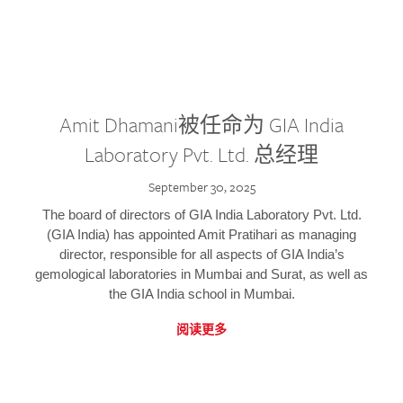
Amit Dhamani被任命为 GIA India
Laboratory Pvt. Ltd. 总经理
September 30, 2025
The board of directors of GIA India Laboratory Pvt. Ltd.
(GIA India) has appointed Amit Pratihari as managing
director, responsible for all aspects of GIA India’s
gemological laboratories in Mumbai and Surat, as well as
the GIA India school in Mumbai.
阅读更多