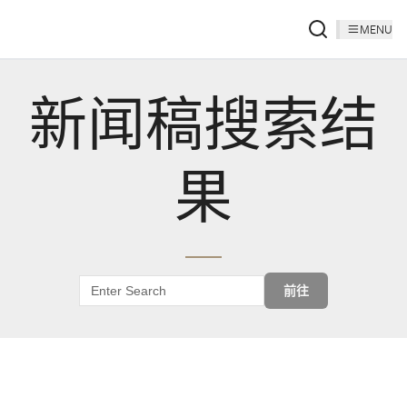
MENU
新闻稿搜索结
果
前往