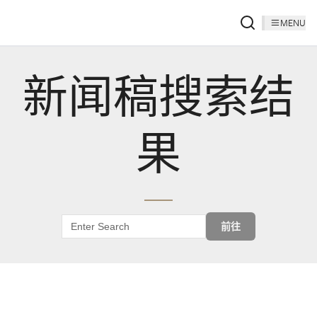
MENU
新闻稿搜索结
果
前往