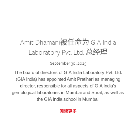
Amit Dhamani被任命为 GIA India
Laboratory Pvt. Ltd. 总经理
September 30, 2025
The board of directors of GIA India Laboratory Pvt. Ltd.
(GIA India) has appointed Amit Pratihari as managing
director, responsible for all aspects of GIA India’s
gemological laboratories in Mumbai and Surat, as well as
the GIA India school in Mumbai.
阅读更多