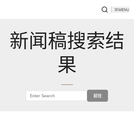
MENU
新闻稿搜索结
果
前往