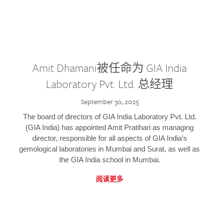
Amit Dhamani被任命为 GIA India
Laboratory Pvt. Ltd. 总经理
September 30, 2025
The board of directors of GIA India Laboratory Pvt. Ltd.
(GIA India) has appointed Amit Pratihari as managing
director, responsible for all aspects of GIA India’s
gemological laboratories in Mumbai and Surat, as well as
the GIA India school in Mumbai.
阅读更多