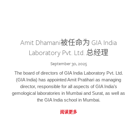
Amit Dhamani被任命为 GIA India
Laboratory Pvt. Ltd. 总经理
September 30, 2025
The board of directors of GIA India Laboratory Pvt. Ltd.
(GIA India) has appointed Amit Pratihari as managing
director, responsible for all aspects of GIA India’s
gemological laboratories in Mumbai and Surat, as well as
the GIA India school in Mumbai.
阅读更多