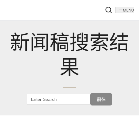
MENU
新闻稿搜索结
果
前往