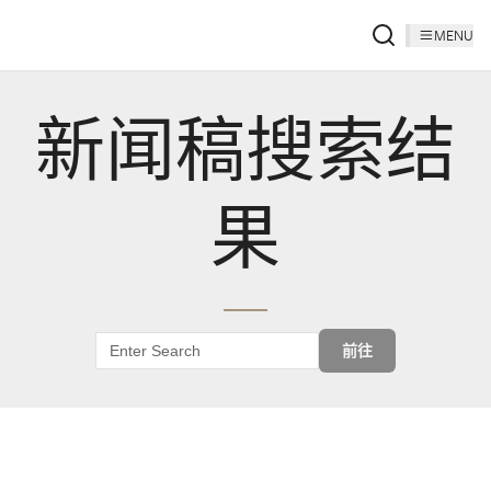
MENU
新闻稿搜索结
果
前往