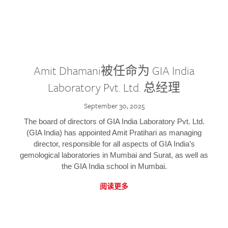
Amit Dhamani被任命为 GIA India
Laboratory Pvt. Ltd. 总经理
September 30, 2025
The board of directors of GIA India Laboratory Pvt. Ltd.
(GIA India) has appointed Amit Pratihari as managing
director, responsible for all aspects of GIA India’s
gemological laboratories in Mumbai and Surat, as well as
the GIA India school in Mumbai.
阅读更多