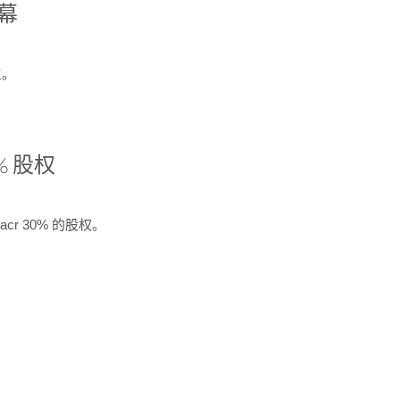
开幕
生。
% 股权
cr 30% 的股权。