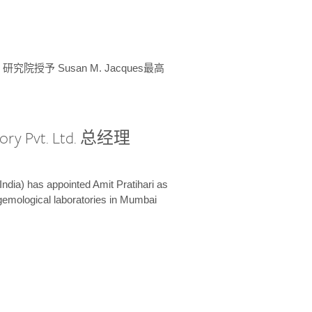
授予 Susan M. Jacques最高
ory Pvt. Ltd. 总经理
India) has appointed Amit Pratihari as
 gemological laboratories in Mumbai