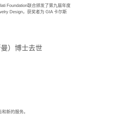
ellati Foundation联合颁发了第九届年度
 in Jewelry Design，获奖者为 GIA 卡尔斯
治·罗斯曼）博士去世
定报告和新的服务。