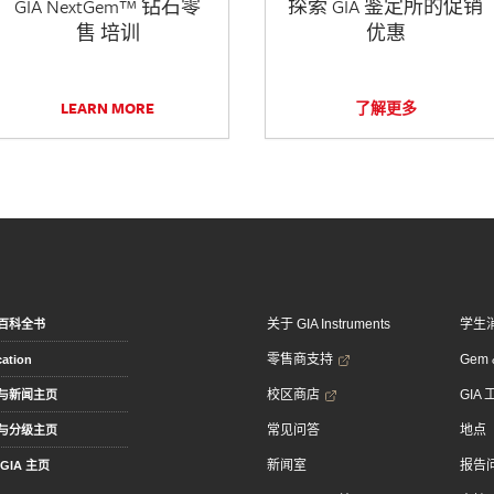
GIA NextGem™ 钻石零
探索 GIA 鉴定所的促销
售 培训
优惠
LEARN MORE
了解更多
关于 GIA Instruments
学生
百科全书
零售商支持
Gem &
ation
校区商店
GIA
与新闻主页
常见问答
地点
与分级主页
新闻室
报告
GIA 主页