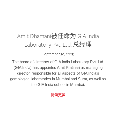
Amit Dhamani被任命为 GIA India
Laboratory Pvt. Ltd. 总经理
September 30, 2025
The board of directors of GIA India Laboratory Pvt. Ltd.
(GIA India) has appointed Amit Pratihari as managing
director, responsible for all aspects of GIA India’s
gemological laboratories in Mumbai and Surat, as well as
the GIA India school in Mumbai.
阅读更多