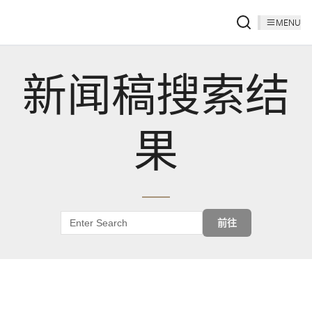
MENU
新闻稿搜索结
果
前往