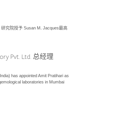
授予 Susan M. Jacques最高
ory Pvt. Ltd. 总经理
India) has appointed Amit Pratihari as
 gemological laboratories in Mumbai