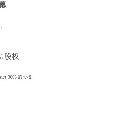
开幕
生。
% 股权
cr 30% 的股权。