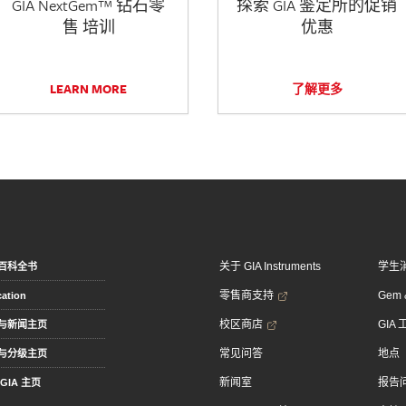
GIA NextGem™ 钻石零
探索 GIA 鉴定所的促销
售 培训
优惠
LEARN MORE
了解更多
关于 GIA Instruments
学生
百科全书
零售商支持
Gem &
ation
校区商店
GIA
与新闻主页
常见问答
地点
与分级主页
新闻室
报告
GIA 主页