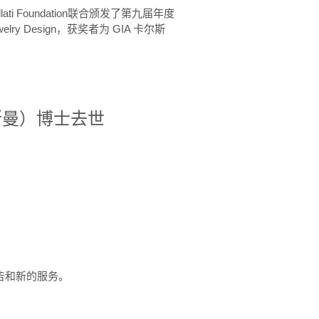
ellati Foundation联合颁发了第九届年度
 in Jewelry Design，获奖者为 GIA 卡尔斯
治·罗斯曼）博士去世
定报告和新的服务。