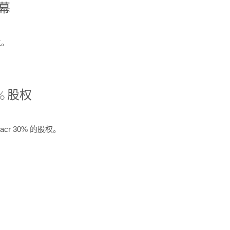
开幕
生。
% 股权
cr 30% 的股权。