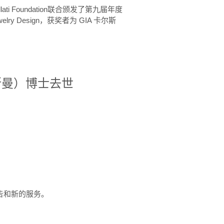
ellati Foundation联合颁发了第九届年度
 in Jewelry Design，获奖者为 GIA 卡尔斯
治·罗斯曼）博士去世
定报告和新的服务。