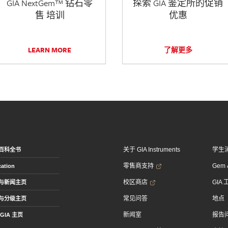
GIA NextGem™ 钻石零
探索 GIA 鉴定所的促销
售 培训
优惠
LEARN MORE
了解更多
关于 GIA Instruments
学生
百科全书
零售商支持
Gem &
ation
校区商店
GIA
与新闻主页
常见问答
地点
与分级主页
新闻室
报告
GIA 主页