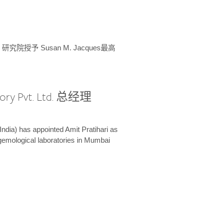
授予 Susan M. Jacques最高
ory Pvt. Ltd. 总经理
India) has appointed Amit Pratihari as
 gemological laboratories in Mumbai