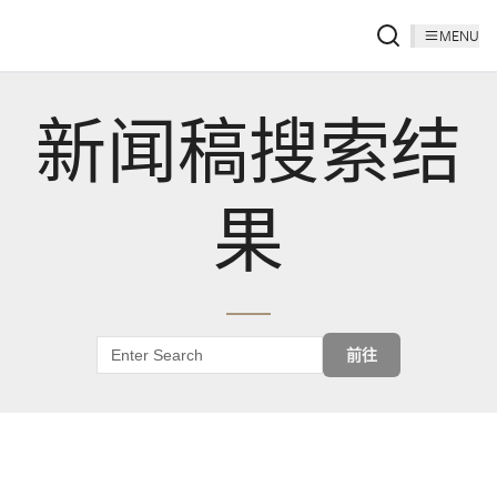
MENU
新闻稿搜索结
果
前往