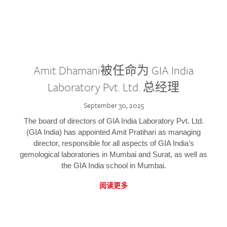
Amit Dhamani被任命为 GIA India
Laboratory Pvt. Ltd. 总经理
September 30, 2025
The board of directors of GIA India Laboratory Pvt. Ltd.
(GIA India) has appointed Amit Pratihari as managing
director, responsible for all aspects of GIA India’s
gemological laboratories in Mumbai and Surat, as well as
the GIA India school in Mumbai.
阅读更多