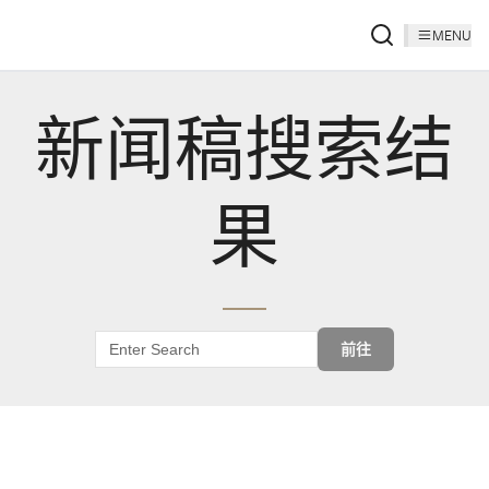
MENU
新闻稿搜索结
果
前往