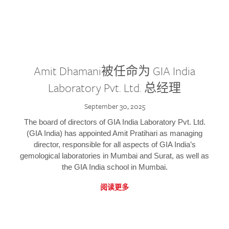
Amit Dhamani被任命为 GIA India
Laboratory Pvt. Ltd. 总经理
September 30, 2025
The board of directors of GIA India Laboratory Pvt. Ltd.
(GIA India) has appointed Amit Pratihari as managing
director, responsible for all aspects of GIA India’s
gemological laboratories in Mumbai and Surat, as well as
the GIA India school in Mumbai.
阅读更多