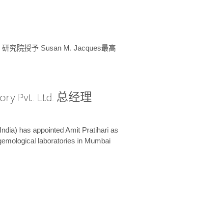
授予 Susan M. Jacques最高
ory Pvt. Ltd. 总经理
India) has appointed Amit Pratihari as
 gemological laboratories in Mumbai