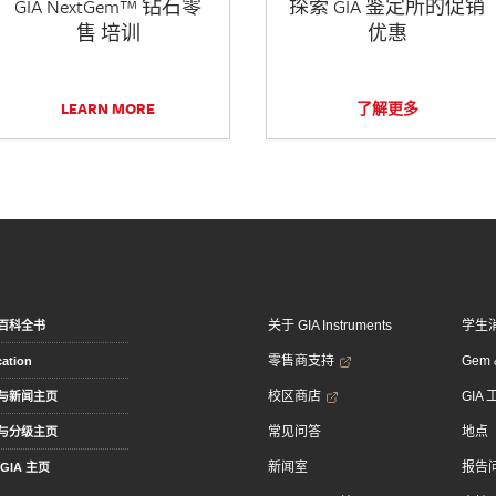
GIA NextGem™ 钻石零
探索 GIA 鉴定所的促销
售 培训
优惠
LEARN MORE
了解更多
关于 GIA Instruments
学生
百科全书
零售商支持
Gem &
ation
校区商店
GIA
与新闻主页
常见问答
地点
与分级主页
新闻室
报告
GIA 主页