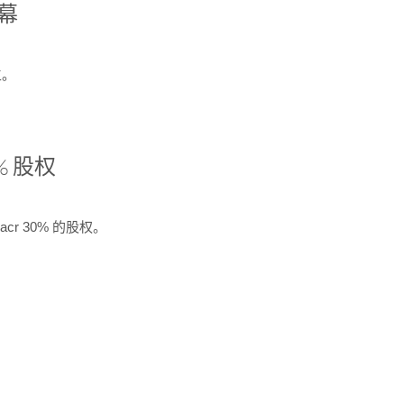
开幕
生。
% 股权
cr 30% 的股权。