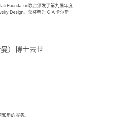
ellati Foundation联合颁发了第九届年度
 in Jewelry Design，获奖者为 GIA 卡尔斯
治·罗斯曼）博士去世
定报告和新的服务。