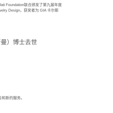
ellati Foundation联合颁发了第九届年度
 in Jewelry Design，获奖者为 GIA 卡尔斯
治·罗斯曼）博士去世
定报告和新的服务。