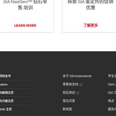
GIA NextGem™ 钻石零
探索 GIA 鉴定所的促销
售 培训
优惠
LEARN MORE
了解更多
关于 GIA Instruments
学生
百科全书
零售商支持
Gem &
ation
校区商店
GIA
与新闻主页
常见问答
地点
与分级主页
新闻室
报告
GIA 主页