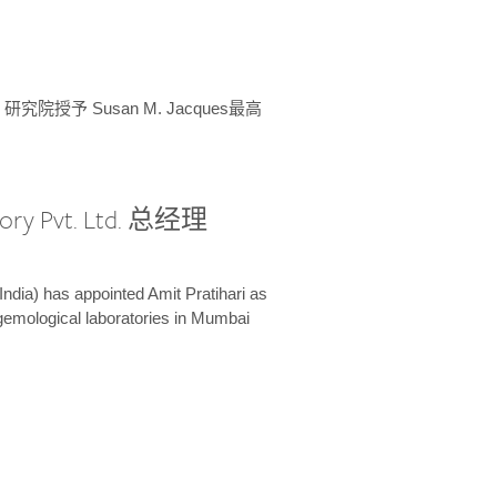
授予 Susan M. Jacques最高
ory Pvt. Ltd. 总经理
India) has appointed Amit Pratihari as
 gemological laboratories in Mumbai