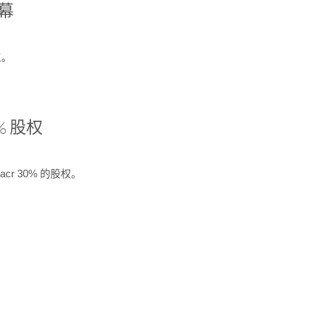
开幕
生。
% 股权
cr 30% 的股权。