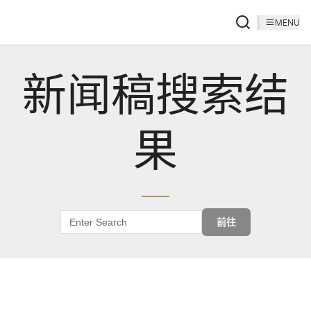
MENU
新闻稿搜索结
果
前往