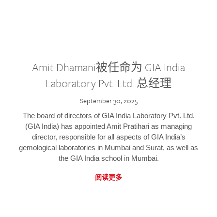
Amit Dhamani被任命为 GIA India
Laboratory Pvt. Ltd. 总经理
September 30, 2025
The board of directors of GIA India Laboratory Pvt. Ltd.
(GIA India) has appointed Amit Pratihari as managing
director, responsible for all aspects of GIA India’s
gemological laboratories in Mumbai and Surat, as well as
the GIA India school in Mumbai.
阅读更多