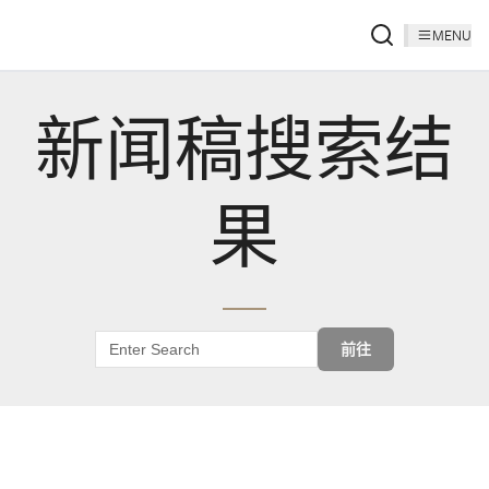
MENU
新闻稿搜索结
果
前往