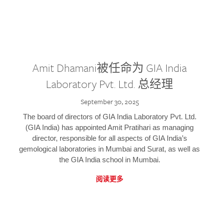
Amit Dhamani被任命为 GIA India
Laboratory Pvt. Ltd. 总经理
September 30, 2025
The board of directors of GIA India Laboratory Pvt. Ltd.
(GIA India) has appointed Amit Pratihari as managing
director, responsible for all aspects of GIA India’s
gemological laboratories in Mumbai and Surat, as well as
the GIA India school in Mumbai.
阅读更多