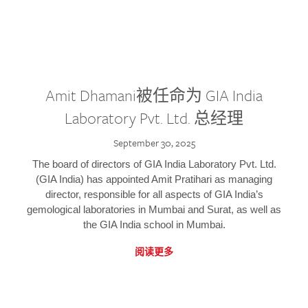
Amit Dhamani被任命为 GIA India
Laboratory Pvt. Ltd. 总经理
September 30, 2025
The board of directors of GIA India Laboratory Pvt. Ltd.
(GIA India) has appointed Amit Pratihari as managing
director, responsible for all aspects of GIA India’s
gemological laboratories in Mumbai and Surat, as well as
the GIA India school in Mumbai.
阅读更多