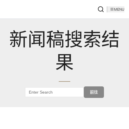
MENU
新闻稿搜索结
果
前往