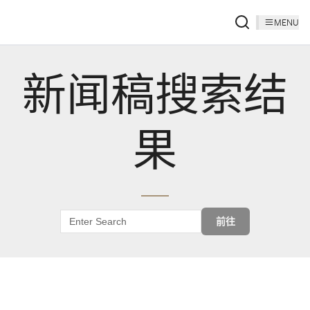
MENU
新闻稿搜索结
果
前往