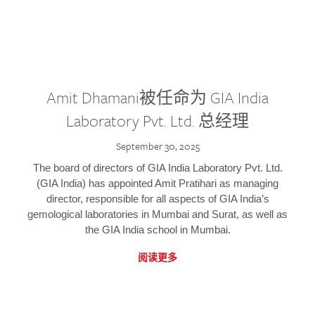
Amit Dhamani被任命为 GIA India
Laboratory Pvt. Ltd. 总经理
September 30, 2025
The board of directors of GIA India Laboratory Pvt. Ltd.
(GIA India) has appointed Amit Pratihari as managing
director, responsible for all aspects of GIA India’s
gemological laboratories in Mumbai and Surat, as well as
the GIA India school in Mumbai.
阅读更多