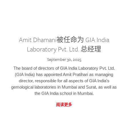
Amit Dhamani被任命为 GIA India
Laboratory Pvt. Ltd. 总经理
September 30, 2025
The board of directors of GIA India Laboratory Pvt. Ltd.
(GIA India) has appointed Amit Pratihari as managing
director, responsible for all aspects of GIA India’s
gemological laboratories in Mumbai and Surat, as well as
the GIA India school in Mumbai.
阅读更多