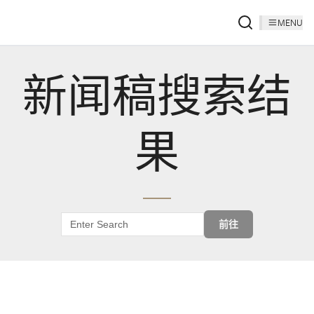
MENU
新闻稿搜索结
果
前往