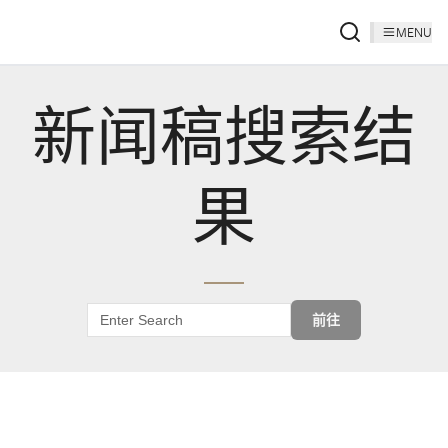
MENU
新闻稿搜索结
果
前往