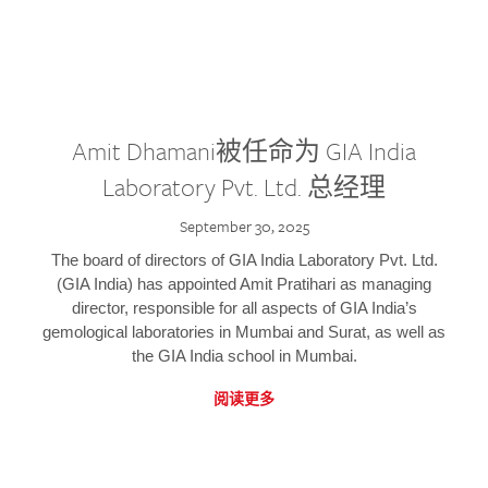
Amit Dhamani被任命为 GIA India
Laboratory Pvt. Ltd. 总经理
September 30, 2025
The board of directors of GIA India Laboratory Pvt. Ltd.
(GIA India) has appointed Amit Pratihari as managing
director, responsible for all aspects of GIA India’s
gemological laboratories in Mumbai and Surat, as well as
the GIA India school in Mumbai.
阅读更多