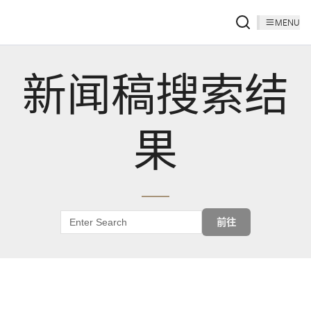
MENU
新闻稿搜索结
果
前往