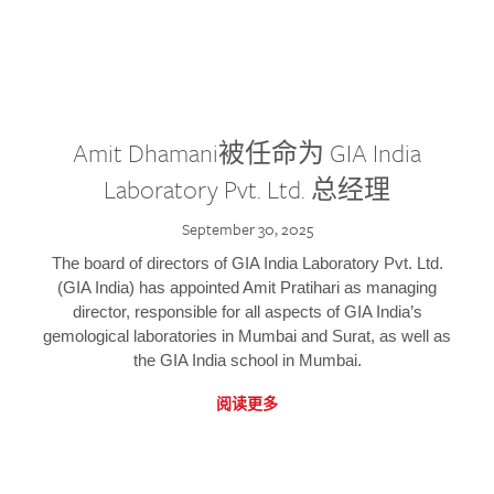
Amit Dhamani被任命为 GIA India
Laboratory Pvt. Ltd. 总经理
September 30, 2025
The board of directors of GIA India Laboratory Pvt. Ltd.
(GIA India) has appointed Amit Pratihari as managing
director, responsible for all aspects of GIA India’s
gemological laboratories in Mumbai and Surat, as well as
the GIA India school in Mumbai.
阅读更多