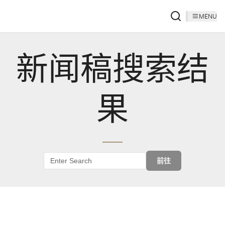
MENU
新闻稿搜索结
果
前往