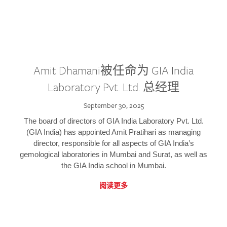
Amit Dhamani被任命为 GIA India
Laboratory Pvt. Ltd. 总经理
September 30, 2025
The board of directors of GIA India Laboratory Pvt. Ltd.
(GIA India) has appointed Amit Pratihari as managing
director, responsible for all aspects of GIA India’s
gemological laboratories in Mumbai and Surat, as well as
the GIA India school in Mumbai.
阅读更多