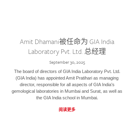
Amit Dhamani被任命为 GIA India
Laboratory Pvt. Ltd. 总经理
September 30, 2025
The board of directors of GIA India Laboratory Pvt. Ltd.
(GIA India) has appointed Amit Pratihari as managing
director, responsible for all aspects of GIA India’s
gemological laboratories in Mumbai and Surat, as well as
the GIA India school in Mumbai.
阅读更多