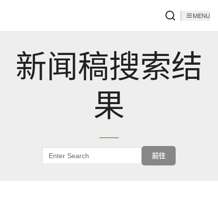
MENU
新闻稿搜索结
果
前往