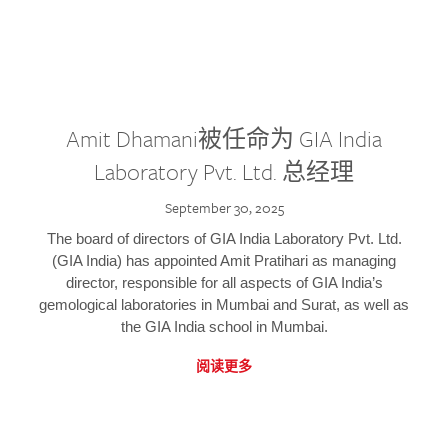
Amit Dhamani被任命为 GIA India
Laboratory Pvt. Ltd. 总经理
September 30, 2025
The board of directors of GIA India Laboratory Pvt. Ltd.
(GIA India) has appointed Amit Pratihari as managing
director, responsible for all aspects of GIA India’s
gemological laboratories in Mumbai and Surat, as well as
the GIA India school in Mumbai.
阅读更多