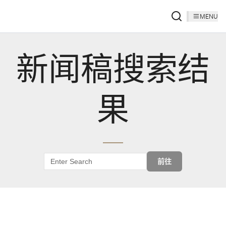
MENU
新闻稿搜索结
果
前往