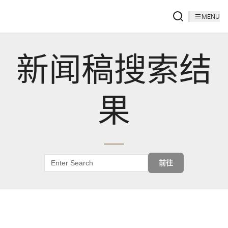
MENU
新闻稿搜索结
果
前往