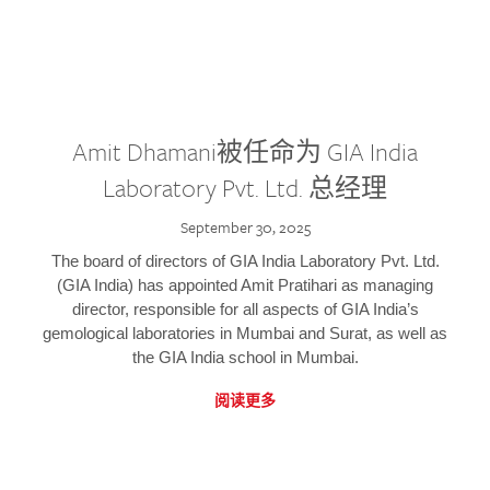
Amit Dhamani被任命为 GIA India
Laboratory Pvt. Ltd. 总经理
September 30, 2025
The board of directors of GIA India Laboratory Pvt. Ltd.
(GIA India) has appointed Amit Pratihari as managing
director, responsible for all aspects of GIA India’s
gemological laboratories in Mumbai and Surat, as well as
the GIA India school in Mumbai.
阅读更多