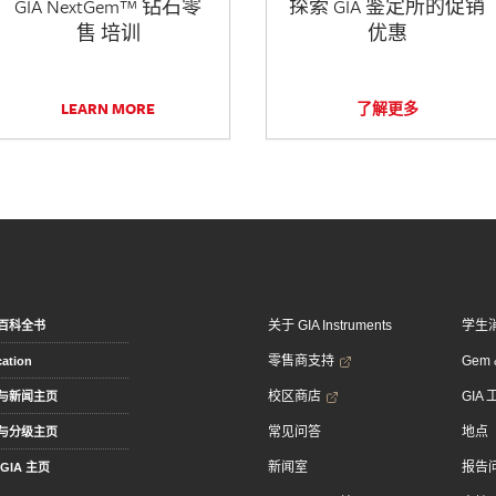
GIA NextGem™ 钻石零
探索 GIA 鉴定所的促销
售 培训
优惠
LEARN MORE
了解更多
关于 GIA Instruments
学生
百科全书
零售商支持
Gem &
ation
校区商店
GIA
与新闻主页
常见问答
地点
与分级主页
新闻室
报告
GIA 主页