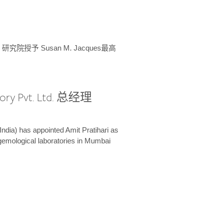
授予 Susan M. Jacques最高
ory Pvt. Ltd. 总经理
India) has appointed Amit Pratihari as
 gemological laboratories in Mumbai