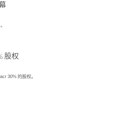
开幕
生。
% 股权
cr 30% 的股权。