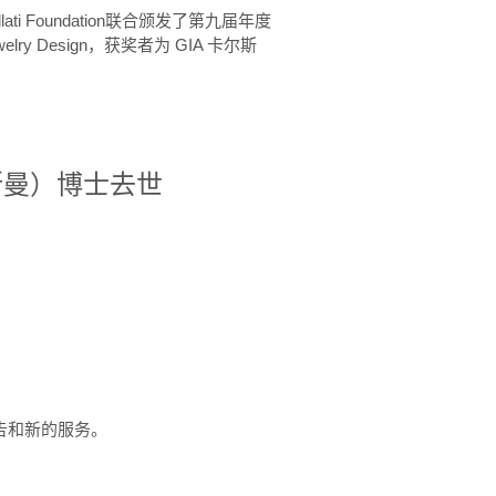
ellati Foundation联合颁发了第九届年度
 in Jewelry Design，获奖者为 GIA 卡尔斯
治·罗斯曼）博士去世
定报告和新的服务。