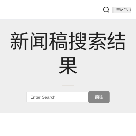
MENU
新闻稿搜索结
果
前往