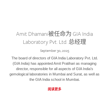
Amit Dhamani被任命为 GIA India
Laboratory Pvt. Ltd. 总经理
September 30, 2025
The board of directors of GIA India Laboratory Pvt. Ltd.
(GIA India) has appointed Amit Pratihari as managing
director, responsible for all aspects of GIA India’s
gemological laboratories in Mumbai and Surat, as well as
the GIA India school in Mumbai.
阅读更多