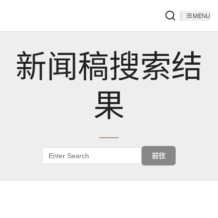
MENU
新闻稿搜索结
果
前往