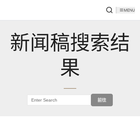
MENU
新闻稿搜索结
果
前往