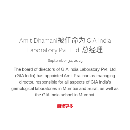
Amit Dhamani被任命为 GIA India
Laboratory Pvt. Ltd. 总经理
September 30, 2025
The board of directors of GIA India Laboratory Pvt. Ltd.
(GIA India) has appointed Amit Pratihari as managing
director, responsible for all aspects of GIA India’s
gemological laboratories in Mumbai and Surat, as well as
the GIA India school in Mumbai.
阅读更多